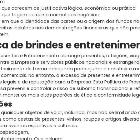
im.
que carecem de justificativa lógica, econômica ou prática.
 que fogem ao curso normal dos negócios.
 em que a identidade das partes ou a origem dos fundos não
ireitos incluídos nas demonstrações financeiras que não pos
tem.
tica de brindes e entretenim
Presentes e Entretenimento abrange presentes, refeições, via
ntre a Empresa e servidores públicos nacionais e estrangeiro
etenimento de forma adequada pode ajudar a construir e m
comerciais. No entanto, o excesso de presentes e entreten
s legais e de reputação para a Empresa. Esta Política de Pres
sa prevenir e controlar o risco de suborno transnacional e r
manter os mais altos padrões de ética e conformidade lega
ções
quaisquer objetos de valor, incluindo, mas não se limitando a
 como cestas de presentes, vinhos, roupas e artigos diverso
ara eventos esportivos e culturais.
hospedagem.
ntretenimento. Que incluem: