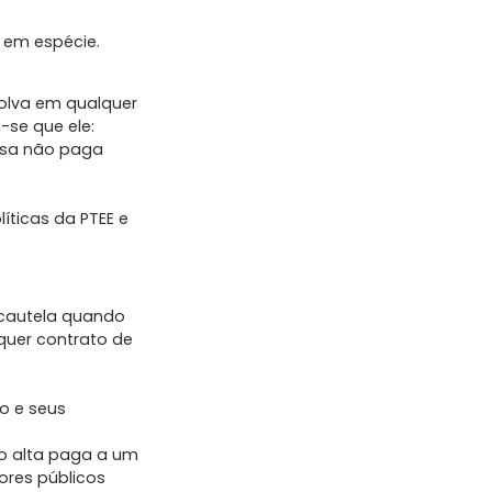
 em espécie.
volva em qualquer
-se que ele:
esa não paga
íticas da PTEE e
 cautela quando
lquer contrato de
ão e seus
to alta paga a um
ores públicos