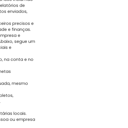
elatórios de
tos enviados,
ceiros precisos e
de e finanças.
 empresa e
Abaixo, segue um
iais e
o, na conta e no
metas
quada, mesmo
pletos,
.
árias locais.
essoa ou empresa