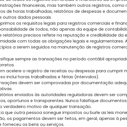
trações financeiras, mas também outros registros, como r
tros de horas trabalhadas, relatórios de despesas e documen
e outros dados pessoais.
rimos os requisitos legais para registros comerciais e finan
onsabilidade de todos, não apenas da equipe de contabilida
e relatórios precisos reflete na reputação e credibilidade da
rmidade com todas as obrigações legais e regulamentares. 
cípios a serem seguidos na manutenção de registros comerc
ssifique sempre as transações no período contábil apropriad
rretos.
m acelere o registro de receitas ou despesas para cumprir 
so inclui horas trabalhadas e férias (intervalos).
ansações devem ser comprovadas por documentação ade
tivas.
atórios enviados às autoridades reguladoras devem ser com
isos, oportunos e transparentes. Nunca falsifique documentos
 o verdadeiro motivo de qualquer transação.
a que outra pessoa sonegue impostos ou burle as leis monet
zão, os pagamentos devem ser feitos, em geral, apenas à p
 forneceu os bens ou serviços.