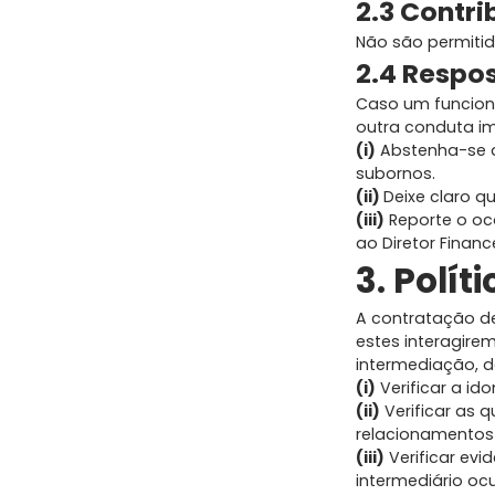
2.3 Contri
Não são permitid
2.4 Respo
Caso um funcioná
outra conduta im
(i)
Abstenha-se d
subornos.
(ii)
Deixe claro qu
(iii)
Reporte o oc
ao Diretor Finance
3. Polít
A contratação de
estes interagire
intermediação, d
(i)
Verificar a id
(ii)
Verificar as 
relacionamentos 
(iii)
Verificar ev
intermediário oc