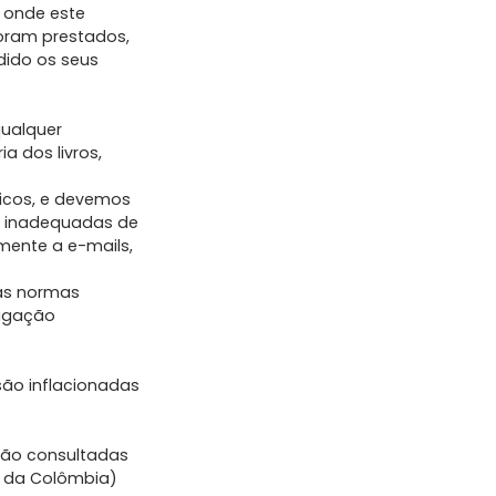
 onde este
foram prestados,
dido os seus
qualquer
a dos livros,
icos, e devemos
es inadequadas de
mente a e-mails,
as normas
tigação
são inflacionadas
erão consultadas
io da Colômbia)