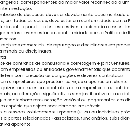
rangeiros, correspondentes ao maior valor reconhecido a um
 intermediação.
embolso de despesas deve ser devidamente documentado e
ro e, em todos os casos, deve estar em conformidade com a P
etenimento quando a despesa estiver relacionada a esses ite
amentos devem estar em conformidade com a Política de R
nceiros.
registros comerciais, de reputação e disciplinares em proce
riminais ou disciplinares.
rta:
te de contratos de consultoria e corretagem e joint ventures
com empreiteiras ou entidades governamentais que aparenta
letem com precisão as obrigações e deveres contratuais.
om empreiteiras que prestam serviços a apenas um cliente.
rejuízos incomuns em contratos com empreiteiras ou entida
ais, ou alterações significativas sem justificativa comercial.
que contenham remuneração variável ou pagamentos em dinh
 em espécie que sejam considerados irrazoáveis.
a Pessoas Politicamente Expostas (PEPs) ou indivíduos próx
a partes relacionadas (associadas, funcionários, subsidiárias, 
cativa aparente.