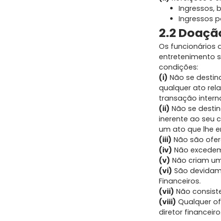
Ingressos, 
Ingressos p
2.2 Doaçã
Os funcionários 
entretenimento 
condições:
(i)
Não se destina
qualquer ato re
transação intern
(ii)
Não se destin
inerente ao seu c
um ato que lhe e
(iii)
Não são ofer
(iv)
Não excedem 
(v)
Não criam um
(vi)
São devidame
Financeiros.
(vii)
Não consiste
(viii)
Qualquer of
diretor financeiro