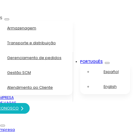
OS
Armazenagem
Transporte e distribuição
Gerenciamento de pedidos
PORTUGUÊS
Español
Gestão SCM
English
Atendimento ao Cliente
MPRESA
DE VAGAS
 CONOSCO
s
empresa