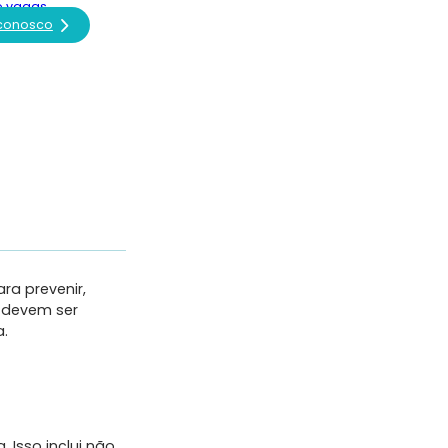
e vagas
 conosco
ra prevenir,
, devem ser
a.
 Isso inclui não