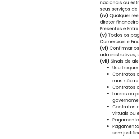
nacionais ou est
seus serviços de
(iv)
Qualquer re
diretor financei
Presentes e Entr
(v)
Todos os pag
Comerciais e Fina
(vi)
Confirmar os 
administrativos, c
(vii)
Sinais de ale
Uso frequen
Contratos 
mas não ref
Contratos c
Lucros ou p
governament
Contratos 
virtuais ou
Pagamentos 
Pagamentos 
sem justifi