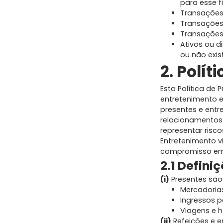
para esse f
Transações 
Transações
Transações
Ativos ou d
ou não exis
2. Polí
Esta Política de 
entretenimento e
presentes e entr
relacionamentos 
representar risco
Entretenimento vi
compromisso em 
2.1 Defini
(i)
Presentes são 
Mercadorias
Ingressos p
Viagens e 
(ii)
Refeições e e