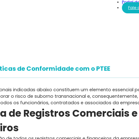
Portal d
Fale
íticas de Conformidade com o PTEE
cionais indicadas abaixo constituem um elemento essencial pa
torar o risco de suborno transnacional e, consequentemente
odos os funcionários, contratados e associados da empres
ica de Registros Comerciais e
iros
ão de todos os registros comerciais e financeiros da empresa.