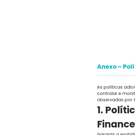
Anexo – Pol
As políticas adi
controlar e moni
observadas por t
1. Polít
Finance
Garantir a exatid