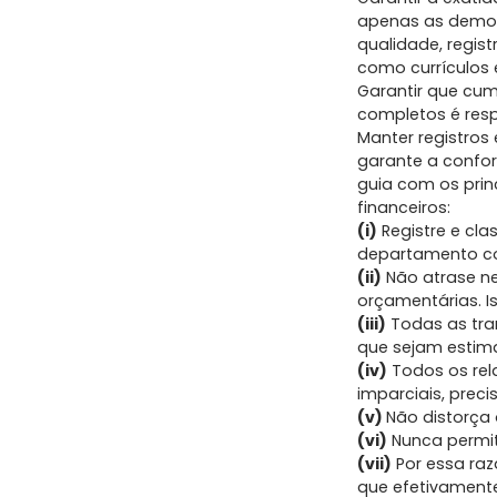
apenas as demons
qualidade, regis
como currículos 
Garantir que cump
completos é resp
Manter registros 
garante a confo
guia com os prin
financeiros:
(i)
Registre e cla
departamento co
(ii)
Não atrase ne
orçamentárias. Is
(iii)
Todas as tr
que sejam estima
(iv)
Todos os rel
imparciais, prec
(v)
Não distorça
(vi)
Nunca permit
(vii)
Por essa ra
que efetivamente