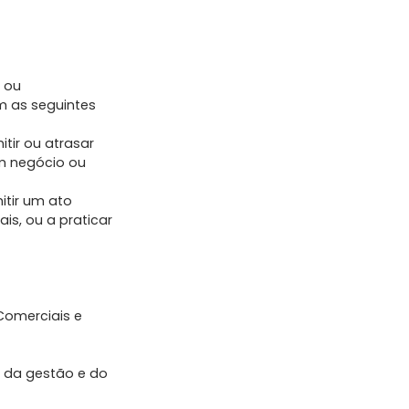
 ou
m as seguintes
itir ou atrasar
m negócio ou
itir um ato
ais, ou a praticar
Comerciais e
 da gestão e do