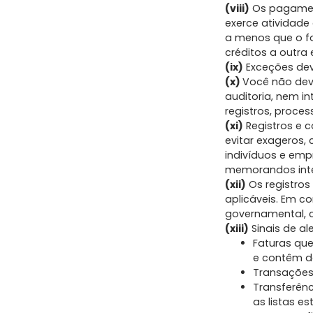
(viii)
Os pagament
exerce atividade
a menos que o f
créditos a outra
(ix)
Exceções deve
(x)
Você não deve
auditoria, nem in
registros, proce
(xi)
Registros e 
evitar exageros,
indivíduos e emp
memorandos inter
(xii)
Os registro
aplicáveis. Em c
governamental, co
(xiii)
Sinais de ale
Faturas que
e contêm d
Transações 
Transferênc
as listas e