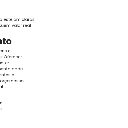
 estejam claras.
suem valor real
ento
gens e
s. Oferecer
anter
imento pode
entes e
eforça nosso
l.
:
s.