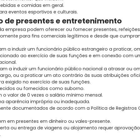
bebidas e comidas em geral.
ara eventos esportivos e culturais.
o de presentes e entretenimento
da empresa podem oferecer ou fornecer presentes, refeições
somente para fins comerciais legítimos e desde que cumpra
m a induzir um funcionário público estrangeiro a praticar, om
lacionado ao exercício de suas funções e em conexão com u
acional.
am a induzir um funcionário público nacional a atrasar ou om
argo, ou a praticar um ato contrário às suas atribuições ofici
ra exigido no exercício de suas funções.
ecidos ou fornecidos como suborno.
o valor de 0 vezes o salário mínimo mensal.
a aparência imprópria ou inadequada.
nte documentados de acordo com a Política de Registros 
m em presentes em dinheiro ou vales-presente.
erta ou entrega de viagens ou alojamento requer aprovação
.