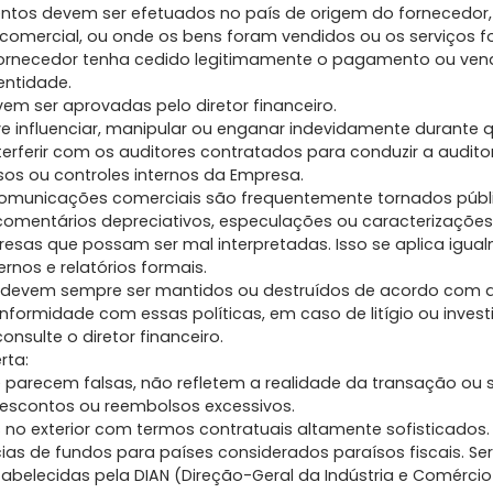
os devem ser efetuados no país de origem do fornecedor,
 comercial, ou onde os bens foram vendidos ou os serviços 
ornecedor tenha cedido legitimamente o pagamento ou ven
 entidade.
m ser aprovadas pelo diretor financeiro.
 influenciar, manipular ou enganar indevidamente durante 
terferir com os auditores contratados para conduzir a auditori
ssos ou controles internos da Empresa.
comunicações comerciais são frequentemente tornados públ
 comentários depreciativos, especulações ou caracterizaçõ
resas que possam ser mal interpretadas. Isso se aplica igual
nos e relatórios formais.
s devem sempre ser mantidos ou destruídos de acordo com 
onformidade com essas políticas, em caso de litígio ou inves
nsulte o diretor financeiro.
rta:
 parecem falsas, não refletem a realidade da transação ou 
escontos ou reembolsos excessivos.
no exterior com termos contratuais altamente sofisticados.
ias de fundos para países considerados paraísos fiscais. S
stabelecidas pela DIAN (Direção-Geral da Indústria e Comérc