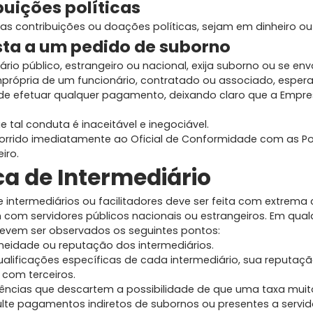
buições políticas
as contribuições ou doações políticas, sejam em dinheiro ou
sta a um pedido de suborno
rio público, estrangeiro ou nacional, exija suborno ou se en
própria de um funcionário, contratado ou associado, espera
e efetuar qualquer pagamento, deixando claro que a Empr
e tal conduta é inaceitável e inegociável.
orrido imediatamente ao Oficial de Conformidade com as Pol
iro.
ica de Intermediário
 intermediários ou facilitadores deve ser feita com extrema
m com servidores públicos nacionais ou estrangeiros. Em qua
evem ser observados os seguintes pontos:
oneidade ou reputação dos intermediários.
qualificações específicas de cada intermediário, sua reputaç
com terceiros.
idências que descartem a possibilidade de que uma taxa mui
ulte pagamentos indiretos de subornos ou presentes a servid