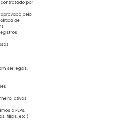
 contratado por
 aprovado pelo
olítica de
ns.
egistros
ssos
.
m ser legais,
des
eiro, ativos
imos a PEPs.
filiais, etc.)