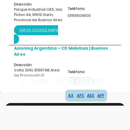
Dirección
Teléfono
Parque Industrial OKS, Isla
Picton 44, B1619 Garin,
01156504600
Provincia de Buenos Aires
VER EN GOOGLE MAPS
Axionlog Argentina – CD Malvinas |
Buenos
Aires
Dirección
Volta 3091, B1667AIE Area
Teléfono
de Promoción El
01156504600
Triángulo, Provincia de
Buenos Aires
AX
AFS
AES
AFF
VER EN GOOGLE MAPS
Axionlog Aruba |
Aruba
Escala operativa
Dirección
Teléfono
Engelandstraat z/n,